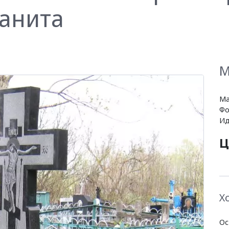
ранита
М
Ма
Фо
Ид
Ц
Х
Ос