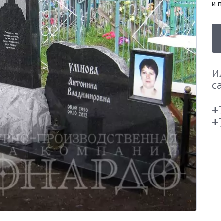
и 
И
с
+
+